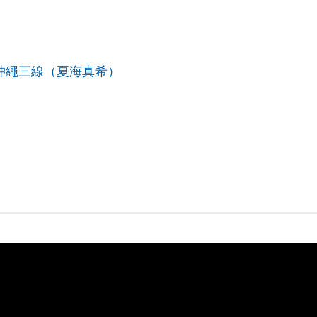
 沖繩三線（夏海真希）