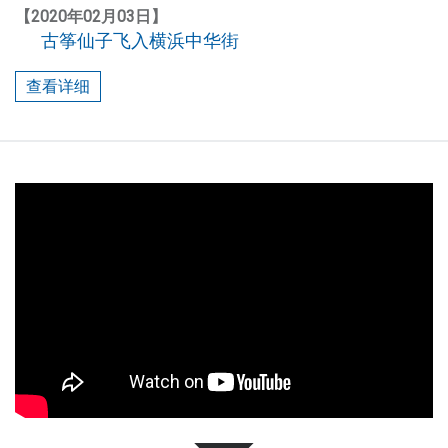
中
【2020年02月03日】
华
古筝仙子飞入横浜中华街
體
街
，
查看详细
是
一
m
所
综
各教室教学现场
合
艺
术
学
校
，
师
资
团
队