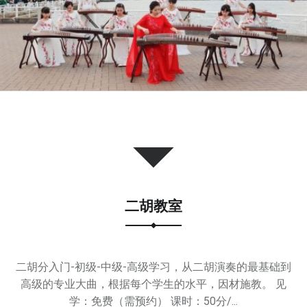
和
发
扬
中
国
艺
术
和
文
化
为
已
二胡教室
任
，
努
力
二胡分入门-初级-中级-高级学习，从二胡演奏的最基础到
促
高级的专业大曲，根据每个学生的水平，因材施教。 见
进
学：免费（需预约） 课时：50分/...