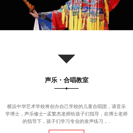
声乐・合唱教室
横浜中华艺术学校将创办自己学校的儿童合唱团，请音乐
学博士，声乐修士—孟繁杰老师给孩子们指导，在博士老师
的指导下，孩子们学习专业的发声练习，...