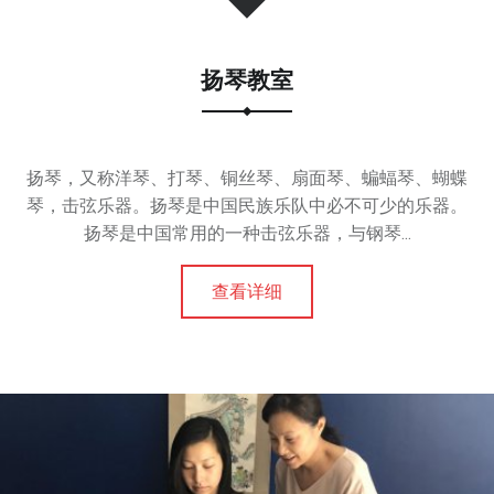
校
，
更
扬琴教室
是
一
个
扬琴，又称洋琴、打琴、铜丝琴、扇面琴、蝙蝠琴、蝴蝶
传
琴，击弦乐器。扬琴是中国民族乐队中必不可少的乐器。
承
扬琴是中国常用的一种击弦乐器，与钢琴...
中
华
文
查看详细
化
的
平
台
。
拥
有