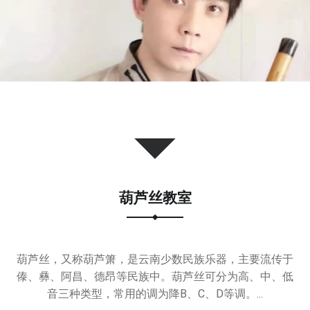
审
美
能
力
，
塑
造
优
秀
人
格
葫芦丝教室
。
葫芦丝，又称葫芦箫，是云南少数民族乐器，主要流传于
傣、彝、阿昌、德昂等民族中。葫芦丝可分为高、中、低
音三种类型，常用的调为降B、C、D等调。...