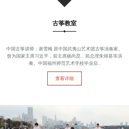
为
来
自
古筝教室
横
滨
和
东
中国古筝讲师：谢雪梅 原中国武夷山艺术团古筝演奏家。
京
曾为国家主席习近平，前主席杨尚昆，前总理朱镕基等演
的
奏。中国福州师范艺术学校毕业后...
一
流
查看详细
艺
术
家
。
以
传
播