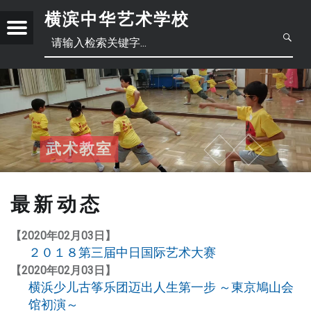
横滨中华艺术学校
Menu
创
立
日
于
2
本
中
0
1
語
文
正
8
古筝教室
武术教室
钢琴教室
中国歌教室
书法教室
笛子教室
中文教室
中国古典舞&民族舞教室
年
體
6
月
最新动态
简
中
底
，
【2020年02月03日】
体
文
位
２０１８第三届中日国际艺术大赛
于
【2020年02月03日】
横
横浜少儿古筝乐团迈出人生第一步 ～東京鳩山会
滨
馆初演～
繁