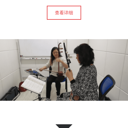
中
日
查看详细
友
好
和
相
互
理
解
。
不
仅
是
一
所
艺
术
学