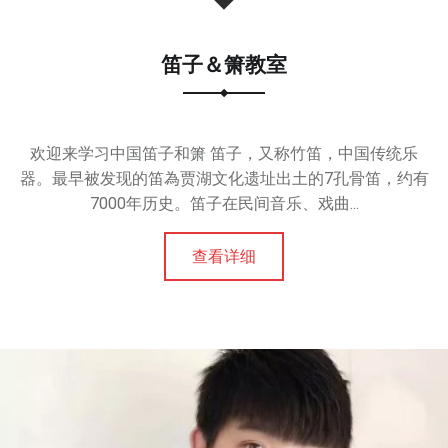
法
、
笛子＆箫教室
器
乐
等
，
欢迎来学习中国笛子和箫 笛子，又称竹笛，中国传统乐
培
器。最早被发现的笛為贾湖文化遗址出土的7孔骨笛，约有
养
7000年历史。笛子在民间音乐、戏曲...
孩
子
查看详细
的
艺
术
兴
趣
，
提
升