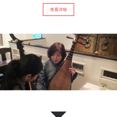
提
查看详细
供
专
业
的
中
华
艺
术
课
程
，
包
括
京
剧
、
书