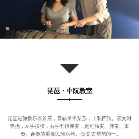
经
验
丰
富
的
师
资
团
队
和
完
琵琶・中阮教室
善
的
教
学
琵琶是弹拨乐器首座，音箱呈半梨形，上装四弦。演奏时
体
竖抱，左手按弦，右手五指弹奏，是可独奏、伴奏、重
系
奏、合奏的重要民族乐器。 阮是古琵琶的一...
，