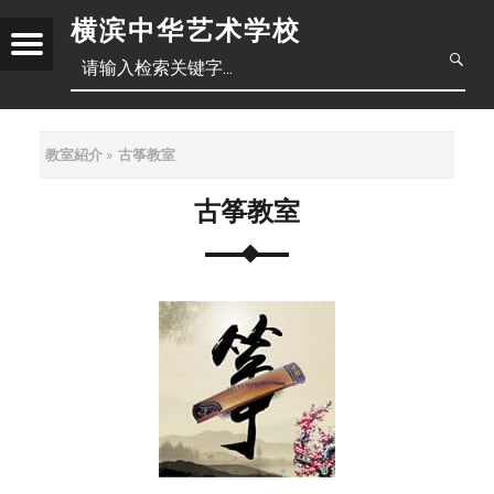
横滨中华艺术学校
Menu
创
立
于
2
教室紹介
古筝教室
日
0
1
古筝教室
本
中
8
年
語
文
正
6
月
體
底
，
简
中
位
于
体
文
横
滨