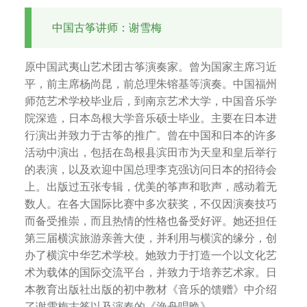
中
华
繁
中国古筝讲师：谢雪梅
街
，
體
原中国武夷山艺术团古筝演奏家。曾为国家主席习近
是
平，前主席杨尚昆，前总理朱镕基等演奏。中国福州
一
师范艺术学校毕业后，到南京艺术大学，中国音乐学
所
院深造，日本岛根大学音乐硕士毕业。主要在日本进
综
m
行演出并致力于古筝的推广。曾在中国和日本的许多
合
活动中演出，包括在岛根县滨田市为天皇和皇后举行
艺
的表演，以及欢迎中国总理李克强访问日本的招待会
术
上。出版过五张专辑，优美的筝声和歌声，感动着无
学
数人。在各大国际比赛中多次获奖，不仅因演奏技巧
校
而备受推崇，而且热情的性格也备受好评。她还担任
，
第三届横滨旅游亲善大使，并利用与横滨的缘分，创
师
办了横滨中华艺术学校。她致力于打造一个以文化艺
资
术为载体的国际交流平台，并致力于培养艺术家。日
团
本教育出版社出版的初中教材《音乐的馈赠》中介绍
队
了谢雪梅古筝以及演奏的《漁舟唱晩》。