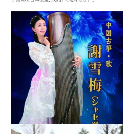
为
来
自
横
滨
和
东
京
的
一
流
艺
术
家
。
以
传
播