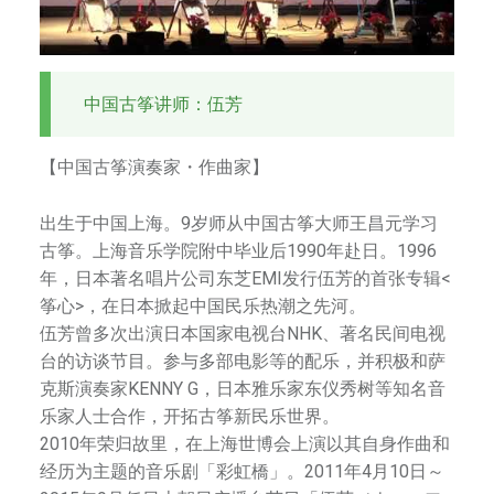
中国古筝讲师：伍芳
【中国古筝演奏家・作曲家】
出生于中国上海。9岁师从中国古筝大师王昌元学习
古筝。上海音乐学院附中毕业后1990年赴日。1996
年，日本著名唱片公司东芝EMI发行伍芳的首张专辑<
筝心>，在日本掀起中国民乐热潮之先河。
伍芳曾多次出演日本国家电视台NHK、著名民间电视
台的访谈节目。参与多部电影等的配乐，并积极和萨
克斯演奏家KENNY G，日本雅乐家东仪秀树等知名音
乐家人士合作，开拓古筝新民乐世界。
2010年荣归故里，在上海世博会上演以其自身作曲和
经历为主题的音乐剧「彩虹橋」。2011年4月10日～