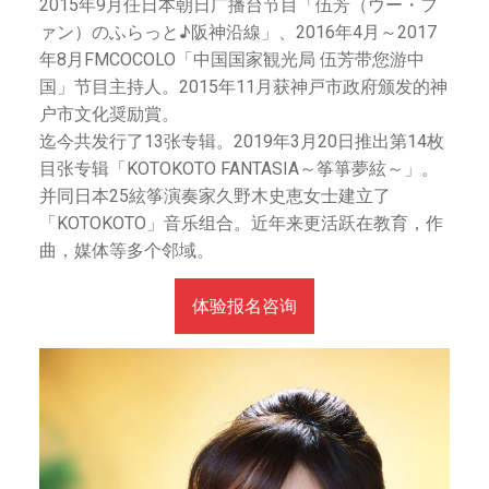
2015年9月任日本朝日广播台节目「伍芳（ウー・フ
ァン）のふらっと♪阪神沿線」、2016年4月～2017
年8月FMCOCOLO「中国国家観光局 伍芳带您游中
国」节目主持人。2015年11月获神戸市政府颁发的神
户市文化奨励賞。
迄今共发行了13张专辑。2019年3月20日推出第14枚
目张专辑「KOTOKOTO FANTASIA～筝箏夢絃～」。
并同日本25絃筝演奏家久野木史恵女士建立了
「KOTOKOTO」音乐组合。近年来更活跃在教育，作
曲，媒体等多个邻域。
体验报名咨询