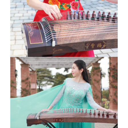
校
，
更
是
一
个
传
承
中
华
文
化
的
平
台
。
拥
有