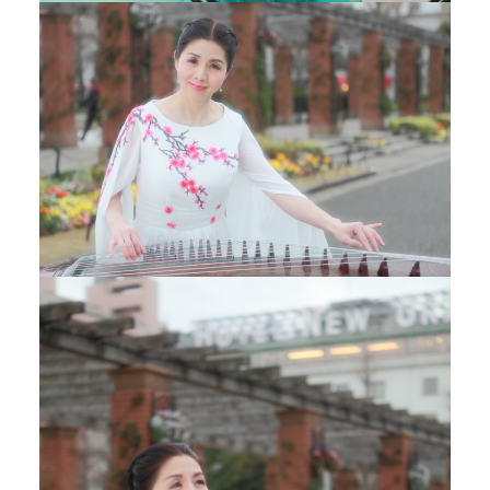
经
验
丰
富
的
师
资
团
队
和
完
善
的
教
学
体
系
，