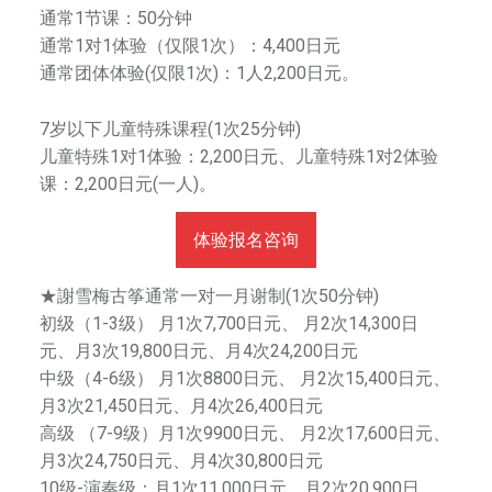
通常1节课：50分钟
审
通常1对1体验（仅限1次）：4,400日元
美
通常团体体验(仅限1次)：1人2,200日元。
能
力
7岁以下儿童特殊课程(1次25分钟)
，
儿童特殊1对1体验：2,200日元、儿童特殊1对2体验
塑
课：2,200日元(一人)。
造
优
体验报名咨询
秀
人
★謝雪梅古筝通常一对一月谢制(1次50分钟)
格
初级（1-3级） 月1次7,700日元、 月2次14,300日
。
元、月3次19,800日元、月4次24,200日元
中级（4-6级） 月1次8800日元、 月2次15,400日元、
月3次21,450日元、月4次26,400日元
高级 （7-9级）月1次9900日元、 月2次17,600日元、
月3次24,750日元、月4次30,800日元
10级-演奏级：月1次11,000日元、月2次20,900日