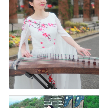
提
供
专
业
的
中
华
艺
术
课
程
，
包
括
京
剧
、
书