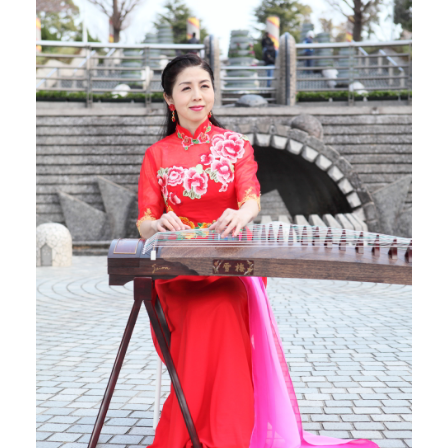
和
发
扬
中
国
艺
术
和
文
化
为
已
任
，
努
力
促
进