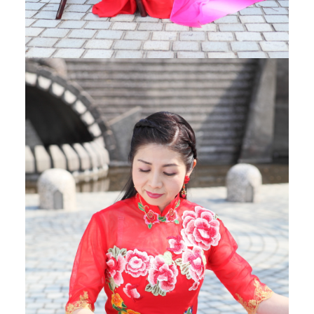
中
日
友
好
和
相
互
理
解
。
不
仅
是
一
所
艺
术
学