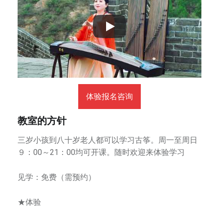
法
、
器
乐
等
，
培
养
体验报名咨询
孩
子
教室的方针
的
三岁小孩到八十岁老人都可以学习古筝。周一至周日
艺
９：00～21：00均可开课。随时欢迎来体验学习
术
兴
见学：免费（需预约）
趣
，
★体验
提
升