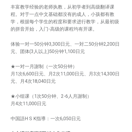
中
丰富教学经验的老师执教，从初学者到高级翻译课
华
程。对于一点中文基础都没有的成人，小孩都有教
街
学，根据每个学生的程度和要求进行教学，从最初级
，
繁
的拼音开始，入门-高级的课程均有开课。
是
一
體
体验一对一50分钟3,300日元、一対二50分钟2,200日
所
元、团体(3人以上)50分钟1,100日元
综
合
★一对一月謝制（一次50分钟）
艺
m
月1次6,600日元、月2次11,000日元、月3次14,300日
术
元、月4次18,040日元
学
校
★小组课（1次50分钟、2-6人月謝制）
，
月4次11,000日元
师
资
中国語H S K指導：一次6,050日元
团
队