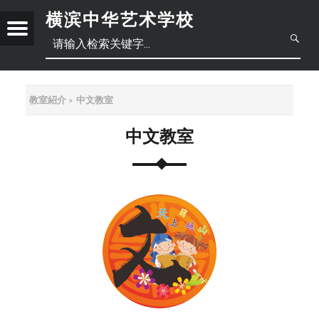
横滨中华艺术学校
Menu
创
立
于
2
教室紹介
中文教室
0
1
中文教室
日
8
年
本
中
6
月
語
文
正
底
，
體
位
于
简
中
横
滨
体
文