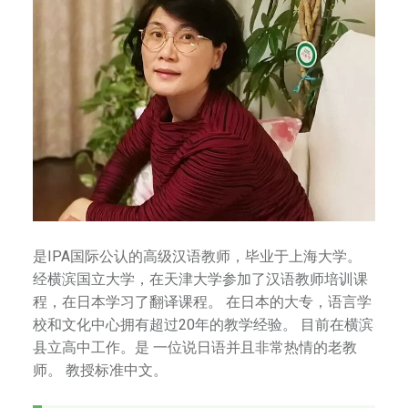
校
，
更
是
一
个
传
承
中
华
文
是IPA国际公认的高级汉语教师，毕业于上海大学。
化
经横滨国立大学，在天津大学参加了汉语教师培训课
的
程，在日本学习了翻译课程。 在日本的大专，语言学
平
校和文化中心拥有超过20年的教学经验。 目前在横滨
台
县立高中工作。是 一位说日语并且非常热情的老教
。
师。 教授标准中文。
拥
有