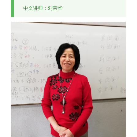
经
中文讲师：刘荣华
验
丰
富
的
师
资
团
队
和
完
善
的
教
学
体
系
，