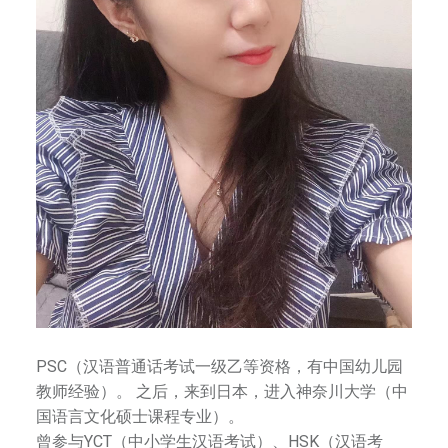
法
、
器
乐
等
，
培
养
孩
子
的
艺
术
兴
PSC（汉语普通话考试一级乙等资格，有中国幼儿园
趣
教师经验）。 之后，来到日本，进入神奈川大学（中
，
国语言文化硕士课程专业）。
提
曾参与YCT（中小学生汉语考试）、HSK（汉语考
升