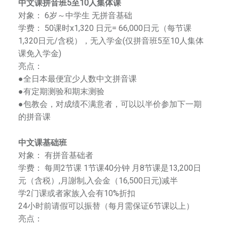
中文课拼音班5至10人集体课
为
对象： 6岁～中学生 无拼音基础
来
学费： 50课时x1,320 日元= 66,000日元（每节课
自
1,320日元/含税），无入学金(仅拼音班5至10人集体
横
课免入学金)
滨
亮点：
和
●全日本最便宜少人数中文拼音课
东
●有定期测验和期末测验
京
●包教会，对成绩不满意者，可以以半价参加下一期
的
的拼音课
一
流
中文课基础班
艺
对象： 有拼音基础者
术
学费： 每周2节课 1节课40分钟 月8节课是13,200日
家
元（含税）,月謝制,入会金（16,500日元)减半
。
学2门课或者家族入会有10%折扣
以
24小时前请假可以振替（每月需保证6节课以上）
传
亮点：
播