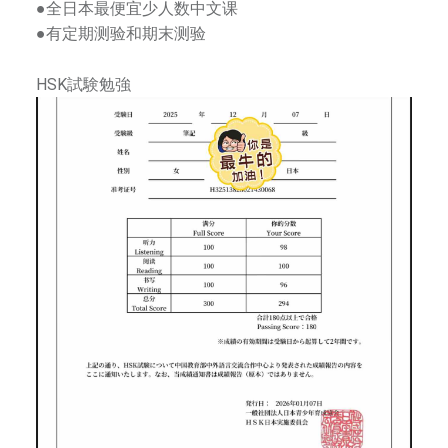
●全日本最便宜少人数中文课
和
●有定期测验和期末测验
发
扬
HSK試験勉強
中
国
艺
术
和
文
化
为
已
任
，
努
力
促
进