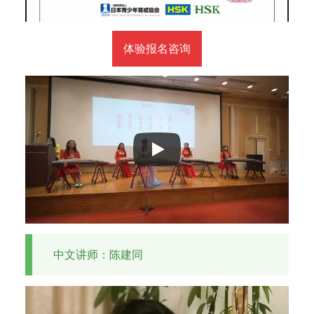
中
日
友
体验报名咨询
好
和
相
互
理
解
。
不
仅
是
一
所
中文讲师：陈建同
艺
术
学