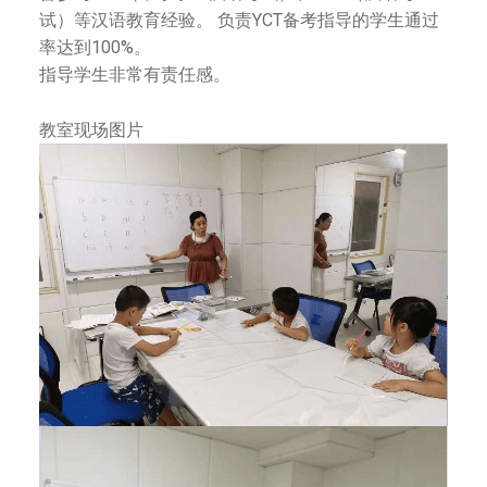
试）等汉语教育经验。 负责YCT备考指导的学生通过
审
率达到100%。
美
指导学生非常有责任感。
能
力
教室现场图片
，
塑
造
优
秀
人
格
。