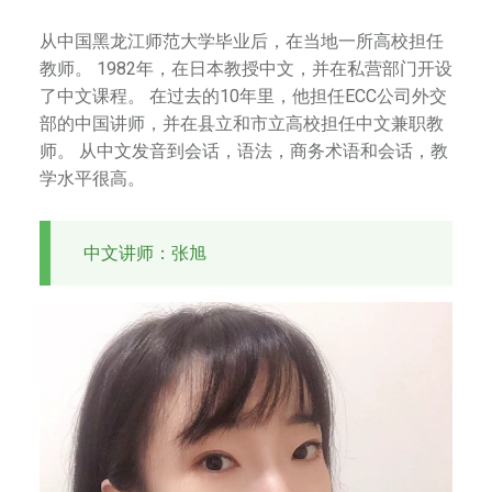
提
从中国黑龙江师范大学毕业后，在当地一所高校担任
供
教师。 1982年，在日本教授中文，并在私营部门开设
专
了中文课程。 在过去的10年里，他担任ECC公司外交
业
部的中国讲师，并在县立和市立高校担任中文兼职教
的
师。 从中文发音到会话，语法，商务术语和会话，教
中
学水平很高。
华
艺
术
中文讲师：张旭
课
程
，
包
括
京
剧
、
书