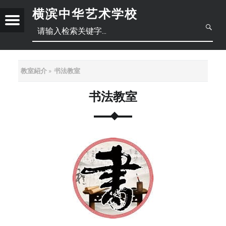
横滨中华艺术学校
Menu
创
立
于
2
教室紹介
书法教室
0
1
书法教室
日
8
年
本
中
6
月
語
文
正
底
，
體
位
于
简
中
横
滨
体
文