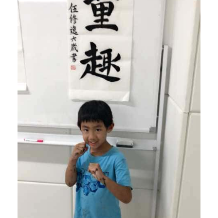
审
美
能
力
，
塑
造
优
秀
人
格
。