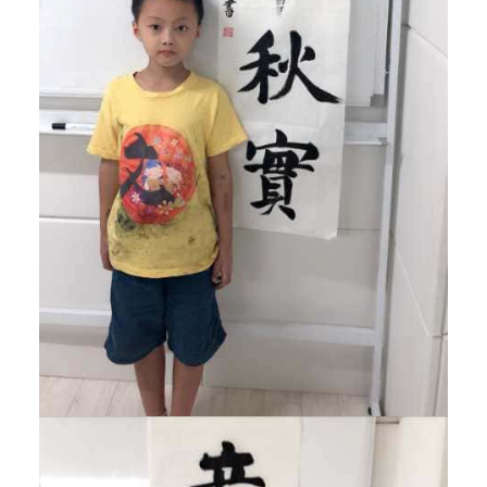
法
、
器
乐
等
，
培
养
孩
子
的
艺
术
兴
趣
，
提
升