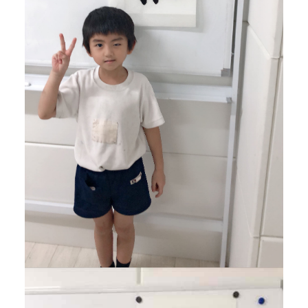
校
，
更
是
一
个
传
承
中
华
文
化
的
平
台
。
拥
有