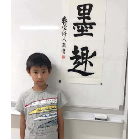
经
验
丰
富
的
师
资
团
队
和
完
善
的
教
学
体
系
，