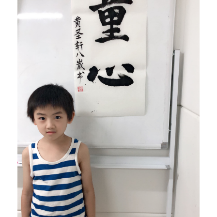
和
发
扬
中
国
艺
术
和
文
化
为
已
任
，
努
力
促
进