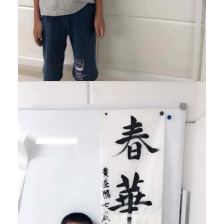
提
供
专
业
的
中
华
艺
术
课
程
，
包
括
京
剧
、
书