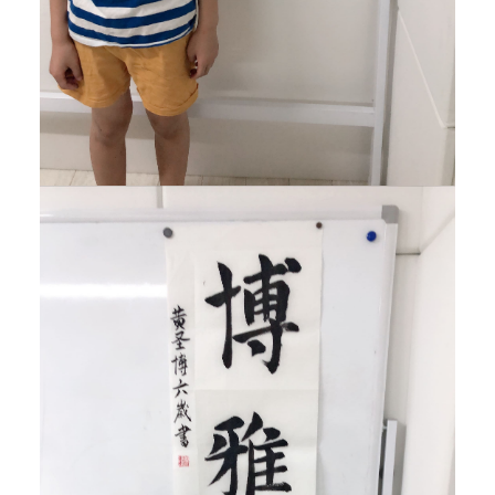
中
日
友
好
和
相
互
理
解
。
不
仅
是
一
所
艺
术
学