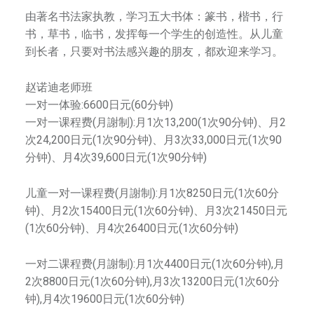
中
由著名书法家执教，学习五大书体：篆书，楷书，行
华
书，草书，临书，发挥每一个学生的创造性。从儿童
街
到长者，只要对书法感兴趣的朋友，都欢迎来学习。
，
繁
是
赵诺迪老师班
一
體
一对一体验:6600日元(60分钟)
所
一对一课程费(月謝制):月1次13,200(1次90分钟)、月2
综
次24,200日元(1次90分钟)、月3次33,000日元(1次90
合
分钟)、月4次39,600日元(1次90分钟)
艺
m
术
儿童一对一课程费(月謝制):月1次8250日元(1次60分
学
钟)、月2次15400日元(1次60分钟)、月3次21450日元
校
(1次60分钟)、月4次26400日元(1次60分钟)
，
师
一对二课程费(月謝制):月1次4400日元(1次60分钟),月
资
2次8800日元(1次60分钟),月3次13200日元(1次60分
团
钟),月4次19600日元(1次60分钟)
队