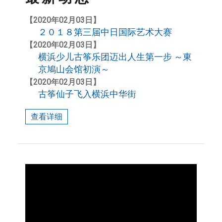
校
，
【2020年02月03日】
２０１８第三届中日国际艺术大赛
更
是
【2020年02月03日】
横浜少儿古筝乐团迈出人生第一步 ～東
一
京鳩山会馆初演～
个
传
【2020年02月03日】
古筝仙子飞入横浜中华街
承
中
查看详细
华
文
化
的
平
各教室教学现场
台
。
拥
有