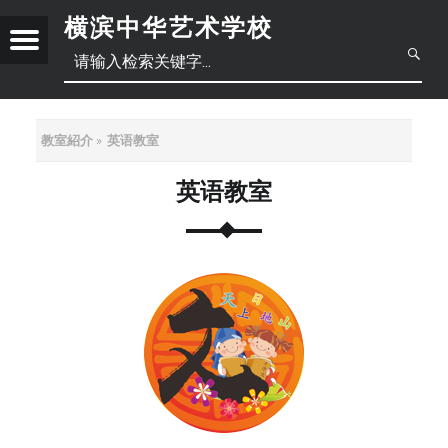
横滨中华艺术学校
Menu
创
立
于
2
教室紹介
英语教室
0
1
英语教室
日
8
年
本
中
6
月
語
文
正
底
，
體
位
于
简
中
横
滨
体
文