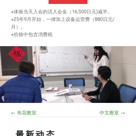
中
日
※体验当天入会的话入会金（16,500日元)减半。
友
※25年9月开始，一律加上设备运营费（880日元/
好
月）。
和
※价格中包含消费税
相
互
理
解
。
不
仅
是
一
所
← 布花教室
中文教室 →
艺
术
最新动态
学