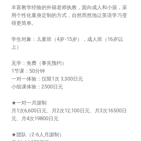
中
丰富教学经验的外籍老师执教，面向成人和小孩，采
华
用个性化量身定制的方式，自然而然地让英语学习变
街
得更简单。
，
繁
是
学生对象：儿童班（4岁-15岁），成人班（16岁以
一
體
上）
所
综
见学：免费（事先预约）
合
1节课：50分钟
艺
m
一对一体验：仅限1次 3,300日元
术
小组课体验：2500日元
学
校
★一对一月謝制
，
月1次6,600日元、月2次12,100日元、月3次16500日
师
元、月4次19800日元
资
团
★团队（2-6人月謝制）
队