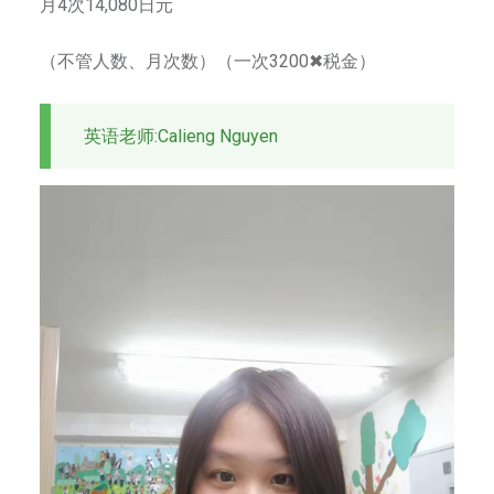
月4次14,080日元
为
来
（不管人数、月次数）（一次3200✖税金）
自
横
滨
英语老师:Calieng Nguyen
和
东
京
的
一
流
艺
术
家
。
以
传
播