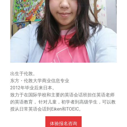
和
发
扬
中
国
艺
术
和
文
化
出生于伦敦。
为
东方・伦敦大学商业信息专业
已
2012年毕业后来日本。
任
致力于在国际学校和主要的英语会话班担任英语老师
，
的英语教育， 针对儿童，初学者到高级学生，可以教
努
授从日常英语会话到Eiken和TOEIC。
力
促
进
体验报名咨询