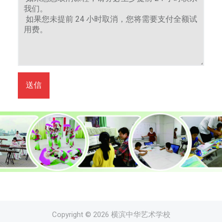
为
来
自
横
滨
和
东
送信
京
的
一
流
艺
术
家
。
以
传
Copyright © 2026 横滨中华艺术学校
播