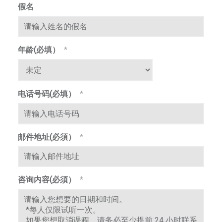
中
假名
华
街
，
繁
年龄(必填）
*
是
一
體
所
综
电话号码(必填）
*
合
艺
m
术
邮件地址(必須）
*
学
校
，
师
咨询内容(必須）
*
资
团
队