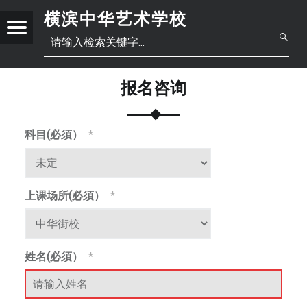
横滨中华艺术学校
Menu
创
立
于
报名咨询
2
0
1
科目(必須）
*
日
8
年
本
中
6
月
上课场所(必須）
*
語
文
正
底
，
體
位
姓名(必須）
*
于
简
中
横
滨
体
文