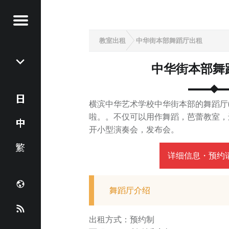
Menu
教室出租
中华街本部舞蹈厅出租
P
o
中华街本部舞
s
t
n
日
横滨中华艺术学校中华街本部的舞蹈厅
a
啦。。不仅可以用作舞蹈，芭蕾教室，还
本
中
开小型演奏会，发布会。
v
i
語
文
正
详细信息・预约
g
a
(
體
c
t
舞蹈厅介绍
简
中
i
h
R
o
出租方式：预约制
体
文