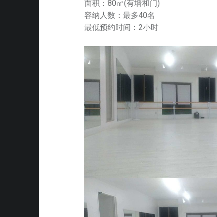
n
i
S
面积：80㎡(有墙和门)
容纳人数：最多40名
)
(
n
S
最低预约时间：2小时
繁
e
體
s
)
e
m
u
s
i
c