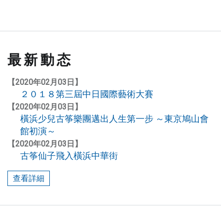
為
來
自
橫
濱
最新動态
和
東
【2020年02月03日】
京
２０１８第三屆中日國際藝術大賽
的
【2020年02月03日】
一
橫浜少兒古筝樂團邁出人生第一步 ～東京鳩山會
流
館初演～
藝
【2020年02月03日】
術
古筝仙子飛入橫浜中華街
家
。
查看詳細
以
傳
播