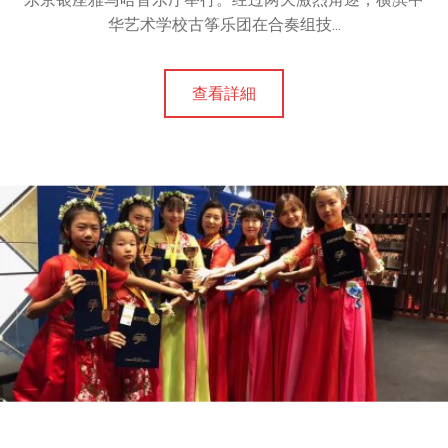
中
华艺术学校古筝乐团在合奏组技...
華
體
街
，
查看詳細
是
一
m
所
綜
合
藝
術
學
校
，
師
資
團
隊