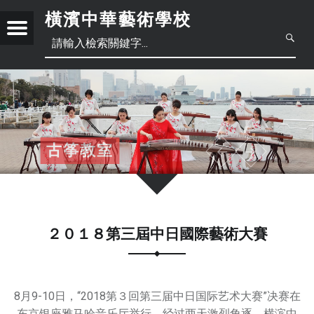
橫濱中華藝術學校
Menu
創
立
日
于
2
本
中
0
1
語
文
正
8
古筝教室
武術教室
鋼琴教室
中國歌教室
書法教室
笛子教室
中文教室
中國古典舞&民族舞教室
年
體
6
月
簡
中
底
，
２０１８第三屆中日國際藝術大賽
體
文
位
于
橫
8月9-10日，“2018第３回第三届中日国际艺术大赛”决赛在
濱
繁
东京银座雅马哈音乐厅举行。经过两天激烈角逐，横滨中