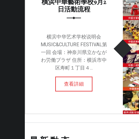
橫浜中華藝術學校9月2
隊
日活動流程
為
來
自
横滨中华艺术学校说明会
橫
MUSIC&CULTURE FESTIVAL第
濱
一回 会場：神奈川県立かなが
和
わ労働プラザ 住所：横浜市中
東
区寿町１丁目４...
京
的
查看詳細
一
流
藝
術
家
。
以
傳