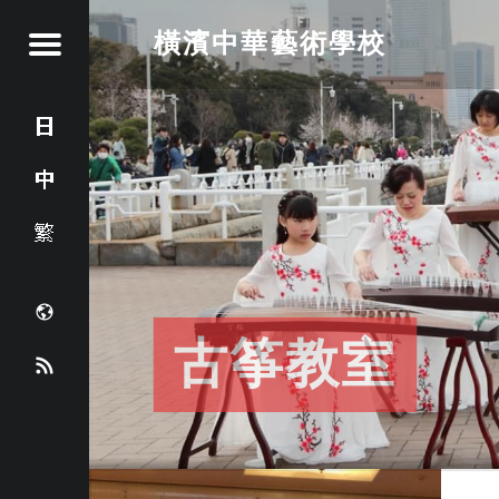
橫濱中華藝術學校
Menu
創
立
日
于
本
中
2
0
語
文
正
1
8
(
體
年
c
6
古筝教室
武術教室
鋼琴教室
中國歌教室
書法教室
笛子教室
中文教室
中國古典舞
簡
中
月
h
R
底
體
文
，
i
S
位
)
(
于
n
S
橫