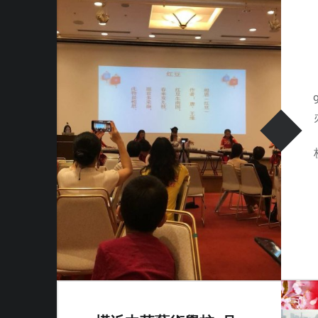
繁
濱
e
中
體
s
華
街
)
e
，
是
m
一
所
u
綜
合
s
藝
術
i
學
校
c
，
師
資
團