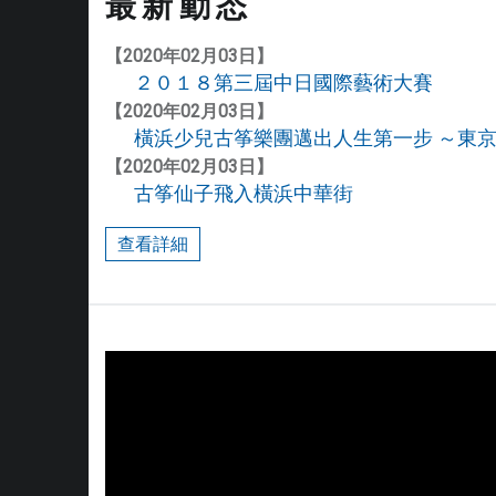
最新動态
播
和
【2020年02月03日】
２０１８第三屆中日國際藝術大賽
發
揚
【2020年02月03日】
橫浜少兒古筝樂團邁出人生第一步 ～東
中
國
【2020年02月03日】
古筝仙子飛入橫浜中華街
藝
術
查看詳細
和
文
化
為
已
各教室教學現場
任
，
努
力