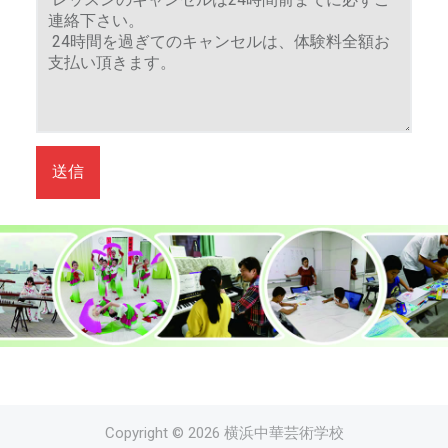
陣
と
の
距
離
は
近
送信
く
、
温
か
な
雰
囲
気
で
学
Copyright © 2026 横浜中華芸術学校
べ