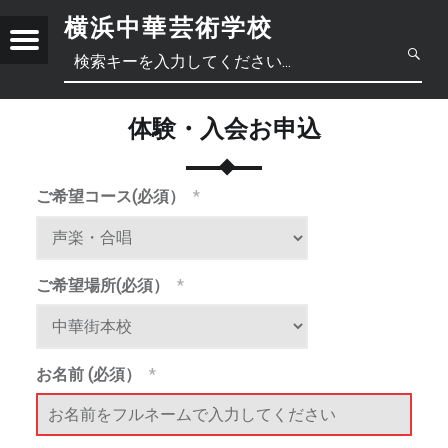
横浜中華芸術学校
Menu
第
一
線
体験・入会お申込
で
活
躍
ご希望コース(必須）
*
日
す
る
本
中
芸
術
ご希望場所(必須）
*
語
文
正
家
か
體
ら
お名前 (必須）
*
直
简
中
接
講
体
文