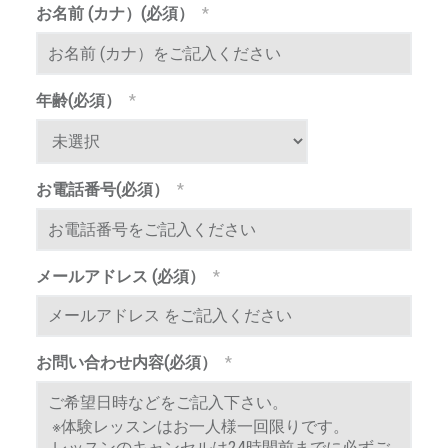
義
お名前 (カナ）(必須）
*
を
受
け
繁
年齢(必須）
*
ら
れ
體
る
総
お電話番号(必須）
*
合
芸
m
術
メールアドレス (必須）
*
学
校
で
す
お問い合わせ内容(必須）
*
。
講
師