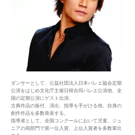
ま
す
。
横
浜
市
中
区
中
華
街
ダンサーとして、公益社団法人日本バレエ協会定期
に
公演をはじめ文化庁主催日韓合同バレエ公演他、全
あ
国の定期公演にゲスト出演。
り
古典作品の振付、演出、指導を手がける他、自身の
ま
創作作品を多数発表する。
す
指導者として、全国コンクールにおいて児童、ジュ
ニアの両部門で第一位入賞、上位入賞者を多数輩出