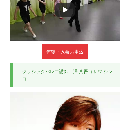
陣
と
の
距
離
は
近
体験・入会お申込
く
、
温
クラシックバレエ講師：澤 真吾（サワ シン
か
ゴ）
な
雰
囲
気
で
学
べ