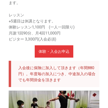
義
ます。
を
受
レッスン
け
繁
※5週目は休講となります。
ら
体験レッスン1,100円 (一人一回限り)
れ
體
月謝:1回90分、月4回11,000円
る
ビジター 3,300円(入会必須)
総
合
体験・入会お申込
芸
m
術
学
入会後に保険に加入して頂きます（年間880
校
円）。年度毎の加入につき、中途加入の場合
で
でも年間掛金を頂きます
す
。
講
師