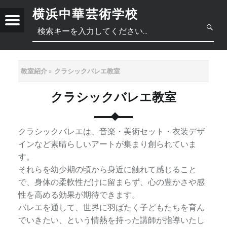
横浜中華芸術学校
Menu
第
一
線
で
教室紹介
クラシックバレエ教室
活
躍
クラシックバレエ教室
日
す
る
本
中
芸
クラシックバレエは、音楽・美術セット・衣装デザ
術
インなど素晴らしいアートが集まり創られていま
語
文
正
家
す。
か
それらを幼少期の頃から身近に触れて感じること
體
ら
で、身体の柔軟性だけに留まらず、心の豊かさや感
直
性を高める効果が期待できます。
简
中
接
バレエを通して、世界に羽ばたく子どもたちを育ん
講
でいきたい、という情熱を持った講師が指導いたし
体
文