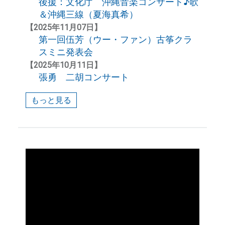
後援：文化庁 沖縄音楽コンサート♪歌
＆沖縄三線（夏海真希）
【2025年11月07日】
第一回伍芳（ウー・ファン）古筝クラ
スミニ発表会
【2025年10月11日】
張勇 二胡コンサート
もっと見る
各教室レッスン風景