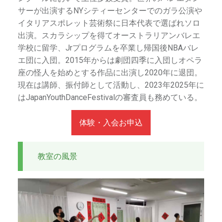
サーが出演するNYシティーセンターでのガラ公演や
イタリアスポレット芸術祭に日本代表で選ばれソロ
出演。スカラシップを得てオーストラリアンバレエ
学校に留学、Jrプログラムを卒業し帰国後NBAバレ
エ団に入団。2015年からは劇団四季に入団しオペラ
座の怪人を始めとする作品に出演し2020年に退団。
現在は講師、振付師として活動し、2023年2025年に
はJapanYouthDanceFestivalの審査員も務めている。
体験・入会お申込
教室の風景