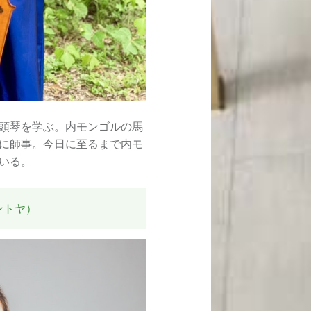
頭琴を学ぶ。内モンゴルの馬
に師事。今日に至るまで内モ
いる。
ントヤ）