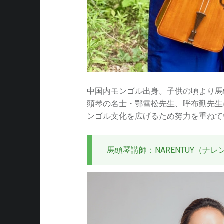
中国内モンゴル出身。子供の頃より馬
頭琴の名士・鄂雪松先生、呼布勤先生
ンゴル文化を広げるため努力を重ねて
馬頭琴講師：NARENTUY（ナレ