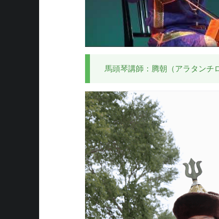
i
c
馬頭琴講師：腾朝（アラタンチ