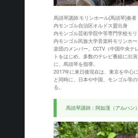
馬頭琴講師:モリンホール(馬頭琴)奏者
内モンゴル自治区オルドス盟出身
内モンゴル芸術学院中等専門学校モリ
内モンゴル民族大学音楽科モリンホー
楽団のメンバー。CCTV（中国中央テ
トをはじめ、多数のテレビ番組に出演
に、馬頭琴を指導。
2017年に来日後現在は、東京を中心
と同時に、日本や中国、モンゴル等の
on
る。
馬頭琴講師：阿如漢（アルハン