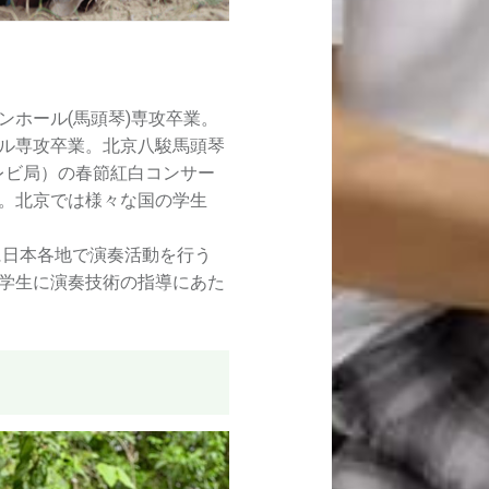
ンホール(馬頭琴)専攻卒業。
ル専攻卒業。北京八駿馬頭琴
レビ局）の春節紅白コンサー
。北京では様々な国の学生
に日本各地で演奏活動を行う
学生に演奏技術の指導にあた
）