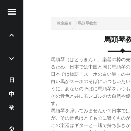
Menu
教室紹介
馬頭琴教室
P
o
馬頭琴
s
t
n
馬頭琴（ばとうきん）、楽器の棹の先
a
るため、日本では中国と同じ馬頭琴の
日本では物語「スーホの白い馬」の中
v
白い馬がスーホのそばにいつもいたい
日
i
うに、あなたのそばに馬頭琴をいつも
g
本
中
その音色と共にモンゴルの大自然や優
a
す。
t
語
文
正
馬頭琴を弾いてみませんか？日本では
i
が、その音色はとても心に響くものが
o
(
體
この楽器はギターと一緒で持ち歩きが
c