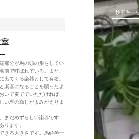
教室
端部分が馬の頭の形をしてい
名前で呼ばれている。また、
に出てくる楽器として有名。
と楽器になることを願ったよ
おいて奏でていただければ、
しい馬の癒しがよみがえりま
、まだめずらしい楽器です
あります。
できる大きさです。馬頭琴一