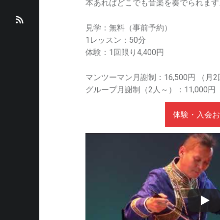
n
本あればどこでも音楽を奏でられます
简
中
h
R
見学：無料（事前予約）
体
文
1レッスン：50分
i
S
体験：1回限り4,400円
)
(
n
S
マンツーマン月謝制：16,500円 （月
繁
e
グループ月謝制（2人～）：11,000円
體
s
体験・入会お
)
e
m
u
s