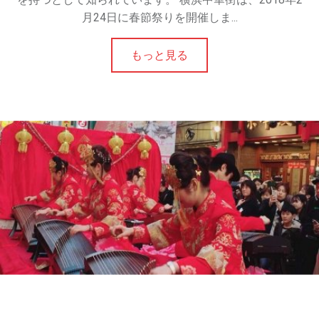
義
月24日に春節祭りを開催しま...
を
體
受
もっと見る
け
ら
れ
m
る
総
合
芸
術
学
校
で
す
。
講
師