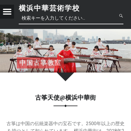
横浜中華芸術学校
Menu
第
一
日
線
で
本
中
活
躍
語
文
正
す
中国古箏教室
中国武術教室
ピアノ教室
中国歌教室
書道教室
中国笛＆萧教室
中国語教室
中国古典・民族舞踊教室
る
體
芸
術
简
中
家
か
古筝天使@横浜中華街
体
文
ら
直
接
古箏は中国の伝統楽器中の宝石です。2500年以上の歴史
講
繁
を持つとして知られています。 横浜中華街は、2018年2