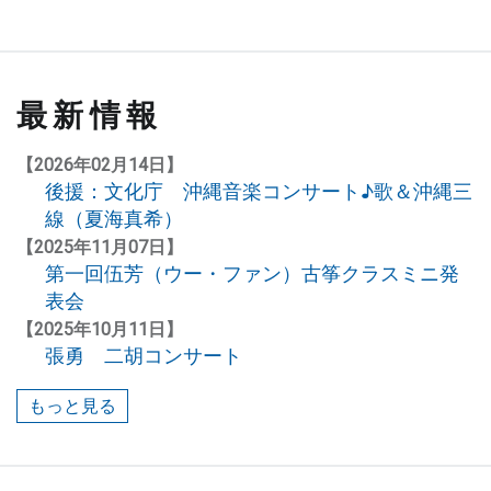
陣
と
の
距
最新情報
離
は
【2026年02月14日】
近
後援：文化庁 沖縄音楽コンサート♪歌＆沖縄三
く
線（夏海真希）
、
【2025年11月07日】
温
第一回伍芳（ウー・ファン）古筝クラスミニ発
か
表会
な
【2025年10月11日】
雰
張勇 二胡コンサート
囲
気
もっと見る
で
学
べ