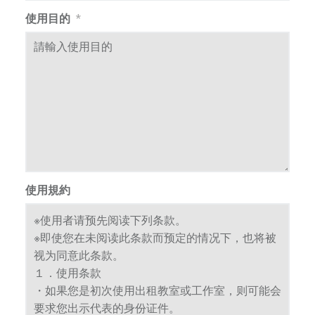
和
使用目的
*
發
揚
中
國
藝
術
和
文
化
為
使用規約
已
任
，
努
力
促
進