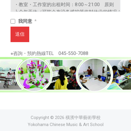
中
日
友
我同意
*
好
和
送信
相
互
※咨詢・預約熱線TEL 045-550-7088
理
解
。
不
僅
是
一
所
藝
Copyright © 2026 橫濱中華藝術學校
術
Yokohama Chinese Music & Art School
學