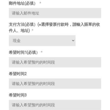
為
郵件地址(必填）
*
來
自
橫
支付方法(必填）(※選擇發票付款時，請輸入賬單的收
濱
件人、地址)
*
和
東
京
的
希望时间1(必填）
*
一
流
藝
希望时间2
術
家
。
以
希望时间3
傳
播