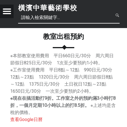
橫濱中華藝術學校
Menu
創
立
于
教室出租預約
2
日
0
1
※本部教室使用費用 平日660日元/30分 周六周日
本
中
8
節假日825日元/30分 1次至少要預約1小時。
年
※工作室使用費用 平日8點～12點 990日元/30分
語
文
正
6
12點～23點 1320日元/30分 周六周日節假日8點
月
體
～12點 1375日元/30分 土日祝日12點～23點
底
1650日元/30分 一次至少要預約2小時。
，
簡
中
※現在在搞活動打9折。工作室之外的預約滿3小時打8
位
折，一個月定期10小時以上的打8.5折。
※上述均是含
于
體
文
稅的價格。
橫
查看Google日曆
濱