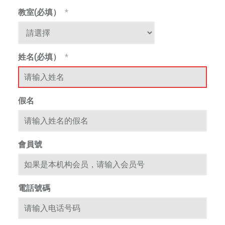
中
教室(必填）
*
華
繁
街
，
體
是
姓名(必填）
*
一
所
綜
m
假名
合
藝
術
學
會員號
校
，
師
電話號碼
資
團
隊