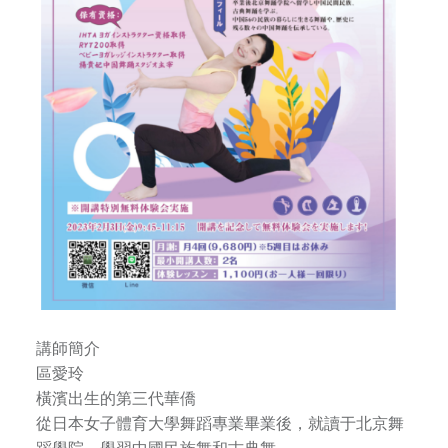
為
來
自
橫
濱
和
東
京
的
一
流
藝
術
家
講師簡介
。
區愛玲
以
橫濱出生的第三代華僑
傳
從日本女子體育大學舞蹈專業畢業後，就讀于北京舞
播