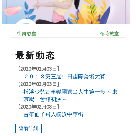
中
日
友
好
← 街舞教室
布花教室 →
和
相
互
最新動态
理
解
【2020年02月03日】
。
２０１８第三屆中日國際藝術大賽
不
【2020年02月03日】
僅
橫浜少兒古筝樂團邁出人生第一步 ～東
是
京鳩山會館初演～
一
【2020年02月03日】
所
古筝仙子飛入橫浜中華街
藝
術
查看詳細
學