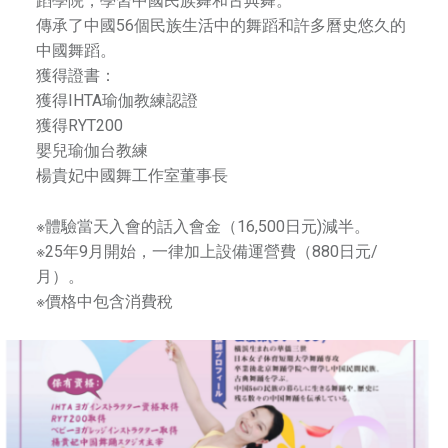
蹈學院，學習中國民族舞和古典舞。
和
傳承了中國56個民族生活中的舞蹈和許多曆史悠久的
發
中國舞蹈。
揚
獲得證書：
中
獲得IHTA瑜伽教練認證
國
獲得RYT200
藝
嬰兒瑜伽台教練
術
楊貴妃中國舞工作室董事長
和
文
※體驗當天入會的話入會金（16,500日元)減半。
化
※25年9月開始，一律加上設備運營費（880日元/
為
月）。
已
※價格中包含消費稅
任
，
努
力
促
進