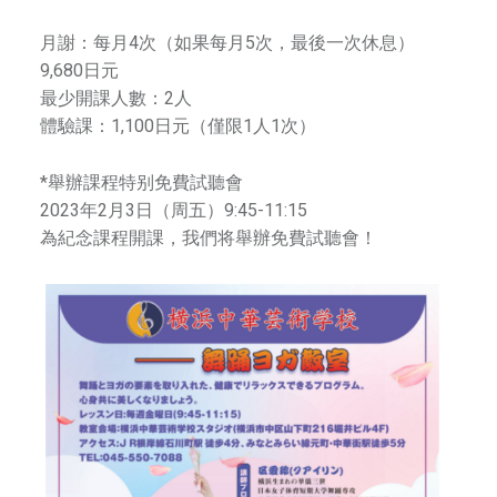
中
華
月謝：每月4次（如果每月5次，最後一次休息）
街
9,680日元
，
繁
最少開課人數：2人
是
體驗課：1,100日元（僅限1人1次）
一
體
所
*舉辦課程特别免費試聽會
綜
2023年2月3日（周五）9:45-11:15
合
為紀念課程開課，我們将舉辦免費試聽會！
藝
m
術
學
校
，
師
資
團
隊