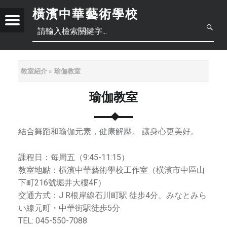
橫濱中華藝術學校
Menu
創
立
于
2
教室紹介
瑜伽教室
0
1
瑜伽教室
日
8
年
本
中
6
結合舞蹈和瑜伽元素，健康解壓。 讓身心更美好。
月
語
文
正
底
課程日：每周五（9:45-11:15）
，
教室地點：橫濱中華藝術學校工作室（橫濱市中區山
體
位
下町216號堀井大樓4F）
于
交通方式：J R根岸線石川町駅 徒步4分、みなとみら
簡
中
橫
い線元町・中華街駅徒歩5分
濱
TEL: 045-550-7088
體
文