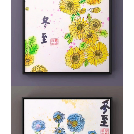
中
日
友
好
和
相
互
理
解
。
不
僅
是
一
所
藝
術
學