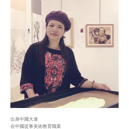
提
供
專
業
的
中
華
藝
術
課
程
，
包
括
京
劇
出身中國大連
、
在中國從事美術教育職業
書