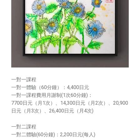
校
，
更
是
一
個
傳
承
中
華
一對一課程
文
一對一體驗（60分鐘）：4,400日元
化
一對一課程費用月謝制(1次60分鐘)：
的
7700日元（月1次）、14,300日元（月2次）、20,900
平
日元（月3次）、26,400日元（月4次)
台
。
一對二課程
擁
一對二體驗(60分鐘)：2,200日元(每人)
有