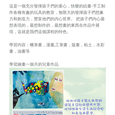
中
這是一個充分發揮孩子們的童心，快樂的絵畫-手工制
華
作各種有趣的玩具的教室，無限大的發揮孩子們想象
街
力和創造力，豐富他們的内心世界。 把孩子們内心最
，
繁
想表現的，最想制作的，最想畫的東西在作品中展
是
現，這就是我們這個課程的特色。
一
體
所
學習内容：蠟筆畫，漫畫,工筆畫，版畫，粘土，水彩
綜
畫，油畫等
合
藝
m
學習繪畫一個月的兒童作品
術
學
校
，
師
資
團
隊