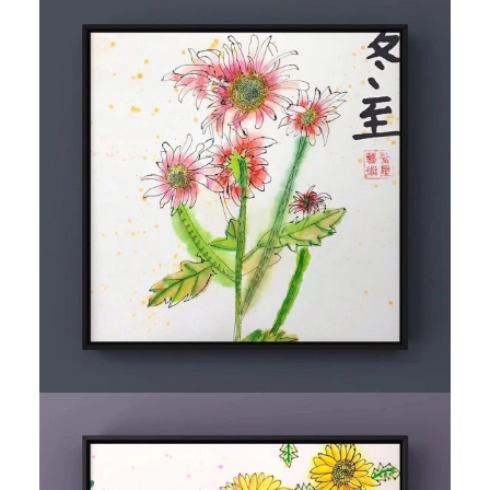
和
發
揚
中
國
藝
術
和
文
化
為
已
任
，
努
力
促
進