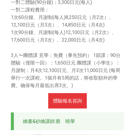
一對二體驗(90分鐘)：3,300日元(每人)
經
一對二課程費用：
驗
1次60分鐘、月謝制(每人)8,250日元（月2次）、
豐
12,100日元（月3次）、14,850日元（月4次)
富
1次90分鐘、月謝制(每人)12,100日元（月2次）、
的
17,600日元（月3次）、22,000日元（月4次)
師
資
3人〜團體課 見學：免費（事先預約） 1節課：90分
團
體驗（僅限一回）：1,650日元 團體課（小學生）：
隊
月謝制：月4次12,100日元、月3次11,000日元 (每周
和
舉行一次課程。1個月有5周的話，将收取額外的學
完
費。确保每月最低出席3次。)
善
的
體驗報名咨詢
教
學
體
繪畫&砂繪講師:蔡 曉華
系
，