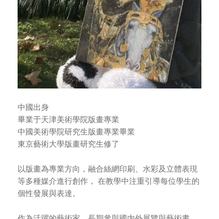
審
美
能
力
，
塑
造
優
中國出身
秀
畢業于天津美術學院版畫專業
人
中國美術學院研究生版畫專業畢業
格
東京藝術大學版畫研究生修了
。
以版畫為專業方向，融合絲網印刷、水彩及立體表現
等多種媒介進行創作， 在教學中注重引導每位學生的
個性發展與表達。
作為活躍的藝術家，長期參與國内外展覽與藝術書