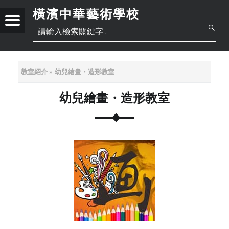
橫濱中華藝術學校
Menu
創
立
于
2
教室紹介
幼兒繪畫・造形教室
0
1
幼兒繪畫・造形教室
日
8
年
本
中
6
月
語
文
正
底
，
體
位
于
簡
中
橫
濱
體
文