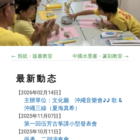
← 剪紙・版畫教室
中國水墨畫・篆刻教室 →
最新動态
【2026年02月14日】
主辦單位：文化廳 沖繩音樂會♪♪ 歌 &
沖繩三線（夏海真希）
【2025年11月07日】
第一回伍芳古筝課小型發表會
【2025年10月11日】
張勇 二胡演奏會