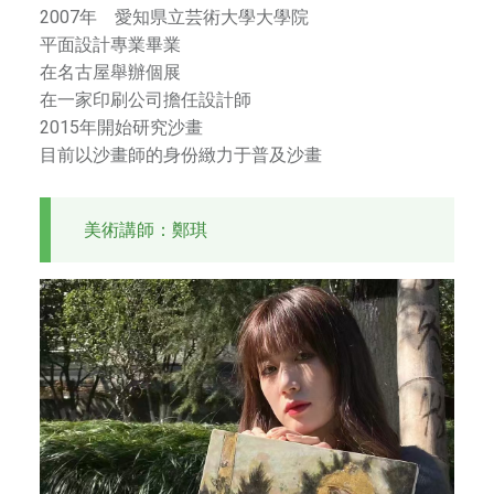
2007年 愛知県立芸術大學大學院
法
平面設計專業畢業
、
在名古屋舉辦個展
器
在一家印刷公司擔任設計師
樂
2015年開始研究沙畫
等
目前以沙畫師的身份緻力于普及沙畫
，
培
養
美術講師：鄭琪
孩
子
的
藝
術
興
趣
，
提
升