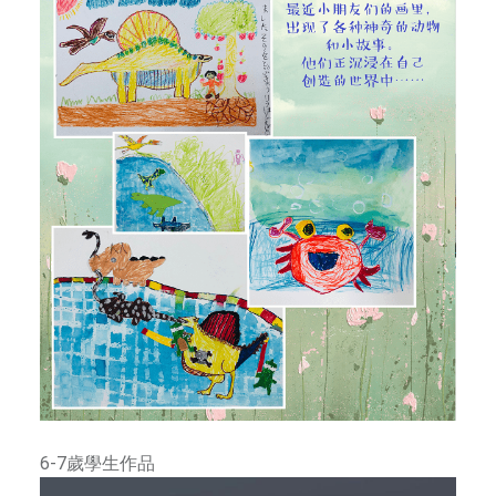
為
來
自
橫
濱
和
東
京
的
一
流
藝
術
家
。
以
傳
6-7歲學生作品
播